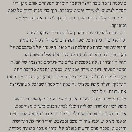
בתוכנית נלמד כיצד לייצר ולשמר חומרים תנועתיים אותם ניתן יהיה
לפתח לנרטיב ולאמירה אישית מובהקת, תוך כדי גיבוש ודיוק של שפת
גוף ייחודית של כל יוצר, שיתחברו לבסוף ליצירה אמנותית שלמה
ומהודקת.
התכנים הנלמדים יועברו במגוון של שיעורים ויעסקו ביצירה
וכוריאוגרפיה, פיתוח של שפה תנועתית, שיכלול היכולת הפיזית
והרעיונית של יצירה מתחילתה ועד סופה. האג׳נדה שלנו מתבססת על
סקרנות ודמיון במטרה לפתח את היצירתיות אצל המשתתפ/ת.
תהליך היצירה נעשה באמצעות כלים כוראוגרפים להעצמה של הבעה
וביטוי תנועתי, דיוק ואמירה אמנותית. מסגרת התכנית מחויבת לתת
מענה לכל תלמיד/ה בתהליך היצירה מתחילתו ועד עליתו לבמה. בתום
התהליך, יועלה מופע מקצועי על במת התיאטרון שבו כל משתתף יציג
את עבודתו מול קהל.
אנחנו מזמינים אתכם לעבור איתנו תהליך עמוק לקראת הולדה של
מופע ויצירה אישית, שאליה תוכלו לצקת תכנים אישיים מעולמכם.
אנחנו חושבים ומאמינים שתהליך היצירה הוא דבר נפלא שמפיח חיים
ומשנה מציאות: ״כמו ציור חי נושם ומבעבע, הגוף רוקד את התחושות
והרגשות ומקבל פנים חדשות בעולם של יצירה עטופה בתנועה מקורית,