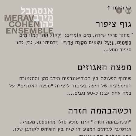
דף הבית
גוף ציפור
ֿ מתוך פרקי שירה, מַיִם אוֹמְרִים: "לְקוֹל תִּתּוֹ הֲמוֹן מַיִם
בַּשָּׁמַיִם, וַיַּעַל נְשִׂאִים מִקְצֵה אָרֶץ" (ירמיהו נא, טז) זהו
סיפור מסע…
מפצח האגוזים
שיתוף הפעולה בין הכוריאוגרפית מירב כהן והתזמורת
הסימפונית של חיפה בעיבוד ליצירה "מפצח האגוזים". על
במה אחת ינגנו כ-90 נגנים,…
וכשהבהמה חזרה
״וכשהבהמה חזרה״ הינו מופע סולו מחוספס, מעמיק,
אגרסיבי לעיתים המציג דו שיח בין השוחט לקורבן שלו.