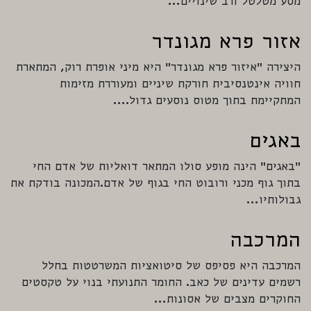
מסע מטלטל ורב שינויים…
אזור פרא מגונדר
היצירה ״איזור פרא מגונדר״ היא מיני אופרת רוק, המתארת
חוויה אינטנסיבית חורקת שיניים ומעוררת מזימות
המתקיימת בתוך מטוס נוסעים גדול.…
באגים
״באגים״ הינה מופע סולו המתאר דואליות של אדם החי
בתוך גוף מכני ורובוט החי בגוף של אדם.המכונה בודקת את
גבולותיו…
המרכבה
המרכבה היא פסיפס של סיטואציות המשרטטות בחלל
רשמים עדינים של כאב. החומר התנועתי בנוי על טקסטים
החוקרים מצבים של אסונות…