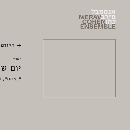
הקודם
הופעות
יום שישי ה-15 ב
“באגים”, 21:00, מרכז סוזן דלל, נווה צדק, תל אביב.