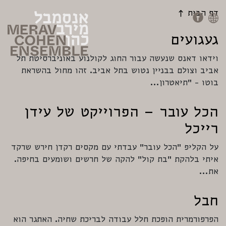
דף הבית
געגועים
וידאו דאנס שנעשה עבור החוג לקולנוע באוניברסיטת תל
אביב וצולם בבניין נטוש בתל אביב. זהו מחול בהשראת
בוטו - ״תיאטרון…
הכל עובר – הפרוייקט של עידן
רייכל
על הקליפ ״הכל עובר״ עבדתי עם מקסים רקדן חירש שרקד
איתי בלהקת ״בת קול״ להקה של חרשים ושומעים בחיפה.
את…
חבל
הפרפורמרית הופכת חלל עבודה לבריכת שחיה. האתגר הוא